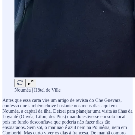
Nouméa | Hôtel de Ville
Antes que essa carta vire um artigo de revista do Che Guevara,
confesso que também chove bastante nos meus dias aqui em
Nouméa, a capital da ilha. Deixei para planejar uma visita às ilhas da
Loyauté (Ouvéa, Lifou, des Pins) quando estivesse em solo local
pois no fundo desconfiava que poderia não fazer dias tão
ensolarados. Sem sol, o mar não é azul nem na Polinésia, nem em
Camboriú. Mas curto viver os dias à francesa. De manhã compro