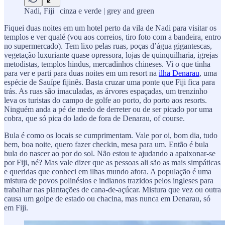
Nadi, Fiji | cinza e verde | grey and green
Fiquei duas noites em um hotel perto da vila de Nadi para visitar os
templos e ver qualé (vou aos correios, tiro foto com a bandeira, entro
no supermercado). Tem lixo pelas ruas, poças d’água gigantescas,
vegetação luxuriante quase opressora, lojas de quinquilharia, igrejas
metodistas, templos hindus, mercadinhos chineses. Vi o que tinha
para ver e parti para duas noites em um resort na
ilha Denarau
, uma
espécie de Sauípe fijinês. Basta cruzar uma ponte que Fiji fica para
trás. As ruas são imaculadas, as árvores espaçadas, um trenzinho
leva os turistas do campo de golfe ao porto, do porto aos resorts.
Ninguém anda a pé de medo de derreter ou de ser picado por uma
cobra, que só pica do lado de fora de Denarau, of course.
Bula é como os locais se cumprimentam. Vale por oi, bom dia, tudo
bem, boa noite, quero fazer checkin, mesa para um. Então é bula
bula do nascer ao por do sol. Não estou te ajudando a apaixonar-se
por Fiji, né? Mas vale dizer que as pessoas ali são as mais simpáticas
e queridas que conheci em ilhas mundo afora. A população é uma
mistura de povos polinésios e indianos trazidos pelos ingleses para
trabalhar nas plantações de cana-de-açúcar. Mistura que vez ou outra
causa um golpe de estado ou chacina, mas nunca em Denarau, só
em Fiji.