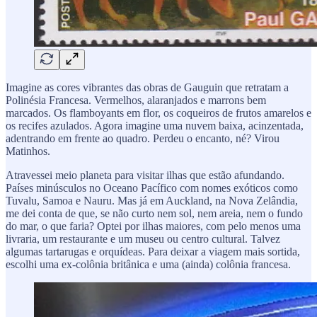
Imagine as cores vibrantes das obras de Gauguin que retratam a
Polinésia Francesa. Vermelhos, alaranjados e marrons bem
marcados. Os flamboyants em flor, os coqueiros de frutos amarelos e
os recifes azulados. Agora imagine uma nuvem baixa, acinzentada,
adentrando em frente ao quadro. Perdeu o encanto, né? Virou
Matinhos.
Atravessei meio planeta para visitar ilhas que estão afundando.
Países minúsculos no Oceano Pacífico com nomes exóticos como
Tuvalu, Samoa e Nauru. Mas já em Auckland, na Nova Zelândia,
me dei conta de que, se não curto nem sol, nem areia, nem o fundo
do mar, o que faria? Optei por ilhas maiores, com pelo menos uma
livraria, um restaurante e um museu ou centro cultural. Talvez
algumas tartarugas e orquídeas. Para deixar a viagem mais sortida,
escolhi uma ex-colônia britânica e uma (ainda) colônia francesa.