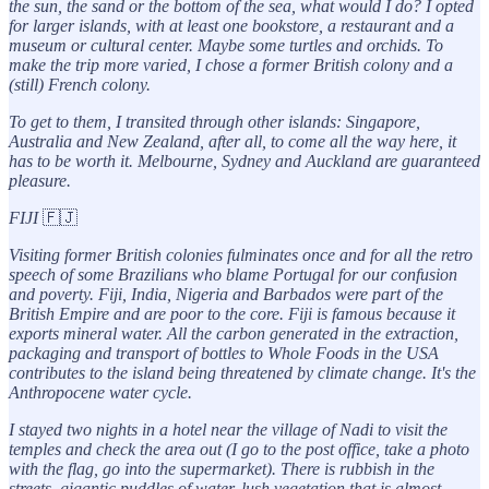
the sun, the sand or the bottom of the sea, what would I do? I opted
for larger islands, with at least one bookstore, a restaurant and a
museum or cultural center. Maybe some turtles and orchids. To
make the trip more varied, I chose a former British colony and a
(still) French colony.
To get to them, I transited through other islands: Singapore,
Australia and New Zealand, after all, to come all the way here, it
has to be worth it. Melbourne, Sydney and Auckland are guaranteed
pleasure.
FIJI
🇫🇯
Visiting former British colonies fulminates once and for all the retro
speech of some Brazilians who blame Portugal for our confusion
and poverty. Fiji, India, Nigeria and Barbados were part of the
British Empire and are poor to the core. Fiji is famous because it
exports mineral water. All the carbon generated in the extraction,
packaging and transport of bottles to Whole Foods in the USA
contributes to the island being threatened by climate change. It's the
Anthropocene water cycle.
I stayed two nights in a hotel near the village of Nadi to visit the
temples and check the area out (I go to the post office, take a photo
with the flag, go into the supermarket). There is rubbish in the
streets, gigantic puddles of water, lush vegetation that is almost