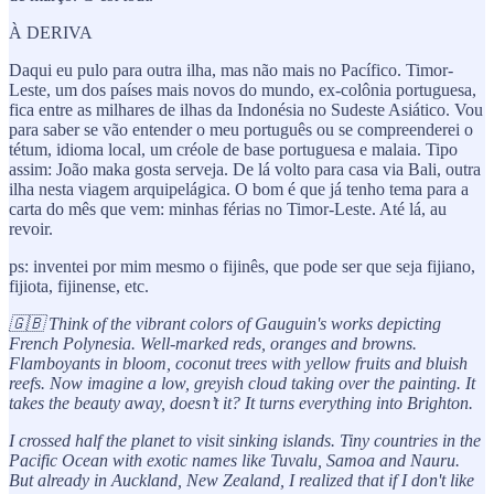
À DERIVA
Daqui eu pulo para outra ilha, mas não mais no Pacífico. Timor-
Leste, um dos países mais novos do mundo, ex-colônia portuguesa,
fica entre as milhares de ilhas da Indonésia no Sudeste Asiático. Vou
para saber se vão entender o meu português ou se compreenderei o
tétum, idioma local, um créole de base portuguesa e malaia. Tipo
assim: João maka gosta serveja. De lá volto para casa via Bali, outra
ilha nesta viagem arquipelágica. O bom é que já tenho tema para a
carta do mês que vem: minhas férias no Timor-Leste. Até lá, au
revoir.
ps: inventei por mim mesmo o fijinês, que pode ser que seja fijiano,
fijiota, fijinense, etc.
🇬🇧 Think of the vibrant colors of Gauguin's works depicting
French Polynesia. Well-marked reds, oranges and browns.
Flamboyants in bloom, coconut trees with yellow fruits and bluish
reefs. Now imagine a low, greyish cloud taking over the painting. It
takes the beauty away, doesn’t it? It turns everything into Brighton.
I crossed half the planet to visit sinking islands. Tiny countries in the
Pacific Ocean with exotic names like Tuvalu, Samoa and Nauru.
But already in Auckland, New Zealand, I realized that if I don't like