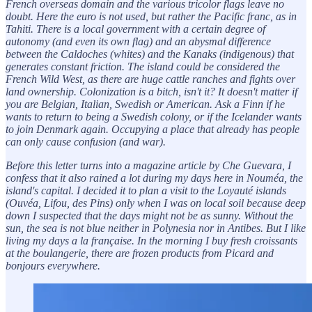
French overseas domain and the various tricolor flags leave no
doubt. Here the euro is not used, but rather the Pacific franc, as in
Tahiti. There is a local government with a certain degree of
autonomy (and even its own flag) and an abysmal difference
between the Caldoches (whites) and the Kanaks (indigenous) that
generates constant friction. The island could be considered the
French Wild West, as there are huge cattle ranches and fights over
land ownership. Colonization is a bitch, isn't it? It doesn't matter if
you are Belgian, Italian, Swedish or American. Ask a Finn if he
wants to return to being a Swedish colony, or if the Icelander wants
to join Denmark again. Occupying a place that already has people
can only cause confusion (and war).
Before this letter turns into a magazine article by Che Guevara, I
confess that it also rained a lot during my days here in Nouméa, the
island's capital. I decided it to plan a visit to the Loyauté islands
(Ouvéa, Lifou, des Pins) only when I was on local soil because deep
down I suspected that the days might not be as sunny. Without the
sun, the sea is not blue neither in Polynesia nor in Antibes. But I like
living my days a la française. In the morning I buy fresh croissants
at the boulangerie, there are frozen products from Picard and
bonjours everywhere.