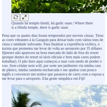
Quando há templo hindú, há garlic naan | Where there
is a Hindu temple, there is garlic naan
Pena que os quatro dias foram temperados por nuvens cinzas. Tirou
as cores vibrantes à la Gauguin para deixar tudo com vários tons de
cinza e umidade sufocante. Para finalizar a experiência exótica, o
taxista que prometeu me levar de volta ao aeroporto por 35 dólares
fijineses não apareceu na hora marcada do lado de fora do resort
(porque dentro do resort só táxis oficiais e bem mais caros podem
trabalhar). O pão duro aqui começou a suar com medo de perder o
voo. Sem celular nem wifi, por sorte um jardineiro viu minha cara
de pânico, minha camiseta encharcada e me ajudou com pouco
inglês a convencer um senhor que passeava de carro com a esposa a
me levar para o aeroporto. Eita gente simpática em Fiji!