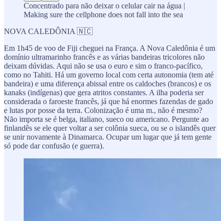
Concentrado para não deixar o celular cair na água |
Making sure the cellphone does not fall into the sea
NOVA CALEDÔNIA 🇳🇨
Em 1h45 de voo de Fiji cheguei na França. A Nova Caledônia é um
domínio ultramarinho francês e as várias bandeiras tricolores não
deixam dúvidas. Aqui não se usa o euro e sim o franco-pacífico,
como no Tahiti. Há um governo local com certa autonomia (tem até
bandeira) e uma diferença abissal entre os caldoches (brancos) e os
kanaks (indígenas) que gera atritos constantes. A ilha poderia ser
considerada o faroeste francês, já que há enormes fazendas de gado
e lutas por posse da terra. Colonização é uma m., não é mesmo?
Não importa se é belga, italiano, sueco ou americano. Pergunte ao
finlandês se ele quer voltar a ser colônia sueca, ou se o islandês quer
se unir novamente à Dinamarca. Ocupar um lugar que já tem gente
só pode dar confusão (e guerra).