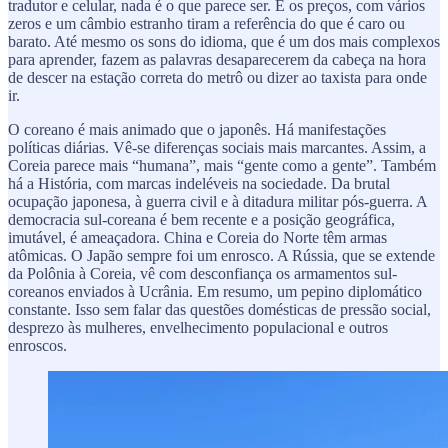
tradutor e celular, nada é o que parece ser. E os preços, com vários
zeros e um câmbio estranho tiram a referência do que é caro ou
barato. Até mesmo os sons do idioma, que é um dos mais complexos
para aprender, fazem as palavras desaparecerem da cabeça na hora
de descer na estação correta do metrô ou dizer ao taxista para onde
ir.
O coreano é mais animado que o japonês. Há manifestações
políticas diárias. Vê-se diferenças sociais mais marcantes. Assim, a
Coreia parece mais “humana”, mais “gente como a gente”. Também
há a História, com marcas indeléveis na sociedade. Da brutal
ocupação japonesa, à guerra civil e à ditadura militar pós-guerra. A
democracia sul-coreana é bem recente e a posição geográfica,
imutável, é ameaçadora. China e Coreia do Norte têm armas
atômicas. O Japão sempre foi um enrosco. A Rússia, que se extende
da Polônia à Coreia, vê com desconfiança os armamentos sul-
coreanos enviados à Ucrânia. Em resumo, um pepino diplomático
constante. Isso sem falar das questões domésticas de pressão social,
desprezo às mulheres, envelhecimento populacional e outros
enroscos.