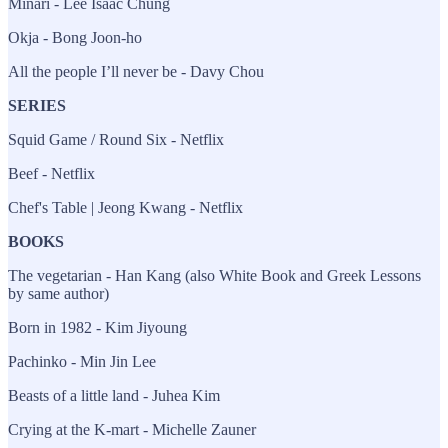
Minari - Lee Isaac Chung
Okja - Bong Joon-ho
All the people I’ll never be - Davy Chou
SERIES
Squid Game / Round Six - Netflix
Beef - Netflix
Chef's Table | Jeong Kwang - Netflix
BOOKS
The vegetarian - Han Kang (also White Book and Greek Lessons
by same author)
Born in 1982 - Kim Jiyoung
Pachinko - Min Jin Lee
Beasts of a little land - Juhea Kim
Crying at the K-mart - Michelle Zauner