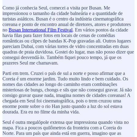
Como já conhecia Seul, comecei a visita por Busan. Me
impressionou o tamanho da cidade balneária e a quantidade de
turistas asiáticos. Busan é o centro da indústria cinematográfica
coreana e ponto de encontro anual de diretores, atores e produtores
no
Busan International Film Festival
. Em vários pontos da cidade
havia filas para fazer fotos em locais de cenas de comédias
românticas ou clipes de bandas K-Pop gravadas ali. Outros lugares
pareciam Dubai, com várias torres de vidro concentradas em duas
quadras de praia duvidosa. Gostei do lugar, mas não posso dizer que
consegui desvendá-lo. Também fiquei pouco tempo, já que os
prazeres Seul me chamavam.
Parti em trem. Cruzei o país de sul a norte e posso afirmar que a
Coreia é um enorme jardim. Tudo muito lindo e bem cuidado. Os
nomes das cidades ao longo do caminho eram combinações
misteriosas de bungs, chongs e sils que não consegui gravar. Já não
consigo gravar quase nada, imagina nomes de cidades coreanas! A
chegada em Seul foi cinematográfica, pois o trem cruzou uma
enorme ponte sobre o rio Han justo quando a luz do sol estava
dourada. Era eu no filme da minha vida.
Seul é outra megalópole extensa que impressiona quando vista no
mapa. Fica a poucos quilômetros da fronteira com a Coreia do
Norte. Para um país que ainda está em guerra, imagino que as