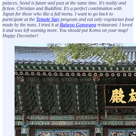
palaces. Seoul is future and past at the same time. It's reality and
fiction. Christian and Buddhist. It's a perfect combination with
Japan for those who like a full menu. I want to go back to
participate at the
Temple Stay
program and eat only vegetarian food
made by the nuns. I tried it at
Balwoo Gongyang
restaurant. I loved
it and was left wanting more. You should put Korea on your map!
Happy December!