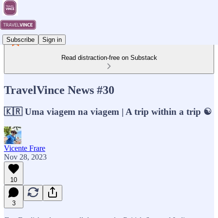
Subscribe
Sign in
Read distraction-free on Substack
TravelVince News #30
🇰🇷 Uma viagem na viagem | A trip within a trip ☯️
Vicente Frare
Nov 28, 2023
10
3