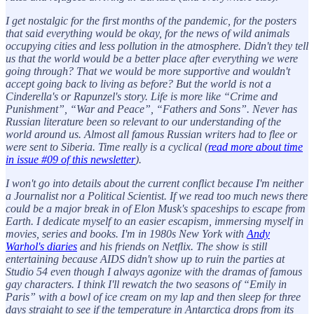
I get nostalgic for the first months of the pandemic, for the posters
that said everything would be okay, for the news of wild animals
occupying cities and less pollution in the atmosphere. Didn't they tell
us that the world would be a better place after everything we were
going through? That we would be more supportive and wouldn't
accept going back to living as before? But the world is not a
Cinderella's or Rapunzel's story. Life is more like “Crime and
Punishment”, “War and Peace”, “Fathers and Sons”. Never has
Russian literature been so relevant to our understanding of the
world around us. Almost all famous Russian writers had to flee or
were sent to Siberia. Time really is a cyclical (
read more about time
in issue #09 of this newsletter
).
I won't go into details about the current conflict because I'm neither
a Journalist nor a Political Scientist. If we read too much news there
could be a major break in of Elon Musk's spaceships to escape from
Earth. I dedicate myself to an easier escapism, immersing myself in
movies, series and books. I'm in 1980s New York with
Andy
Warhol's diaries
and his friends on Netflix. The show is still
entertaining because AIDS didn't show up to ruin the parties at
Studio 54 even though I always agonize with the dramas of famous
gay characters. I think I'll rewatch the two seasons of “Emily in
Paris” with a bowl of ice cream on my lap and then sleep for three
days straight to see if the temperature in Antarctica drops from its