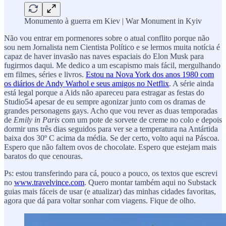
Monumento à guerra em Kiev | War Monument in Kyiv
Não vou entrar em pormenores sobre o atual conflito porque não
sou nem Jornalista nem Cientista Político e se lermos muita notícia é
capaz de haver invasão nas naves espaciais do Elon Musk para
fugirmos daqui. Me dedico a um escapismo mais fácil, mergulhando
em filmes, séries e livros.
Estou na Nova York dos anos 1980 com
os diários de Andy Warhol e seus amigos no Netflix
. A série ainda
está legal porque a Aids não apareceu para estragar as festas do
Studio54 apesar de eu sempre agonizar junto com os dramas de
grandes personagens gays. Acho que vou rever as duas temporadas
de
Emily in Paris
com um pote de sorvete de creme no colo e depois
dormir uns três dias seguidos para ver se a temperatura na Antártida
baixa dos 30º C acima da média. Se der certo, volto aqui na Páscoa.
Espero que não faltem ovos de chocolate. Espero que estejam mais
baratos do que cenouras.
Ps: estou transferindo para cá, pouco a pouco, os textos que escrevi
no
www.travelvince.com
. Quero montar também aqui no Substack
guias mais fáceis de usar (e atualizar) das minhas cidades favoritas,
agora que dá para voltar sonhar com viagens. Fique de olho.