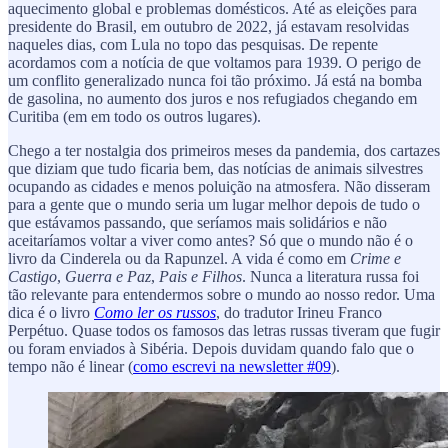
aquecimento global e problemas domésticos. Até as eleições para
presidente do Brasil, em outubro de 2022, já estavam resolvidas
naqueles dias, com Lula no topo das pesquisas. De repente
acordamos com a notícia de que voltamos para 1939. O perigo de
um conflito generalizado nunca foi tão próximo. Já está na bomba
de gasolina, no aumento dos juros e nos refugiados chegando em
Curitiba (em em todo os outros lugares).
Chego a ter nostalgia dos primeiros meses da pandemia, dos cartazes
que diziam que tudo ficaria bem, das notícias de animais silvestres
ocupando as cidades e menos poluição na atmosfera. Não disseram
para a gente que o mundo seria um lugar melhor depois de tudo o
que estávamos passando, que seríamos mais solidários e não
aceitaríamos voltar a viver como antes? Só que o mundo não é o
livro da Cinderela ou da Rapunzel. A vida é como em
Crime e
Castigo
,
Guerra e Paz
,
Pais e Filhos
. Nunca a literatura russa foi
tão relevante para entendermos sobre o mundo ao nosso redor. Uma
dica é o livro
Como ler os russos
, do tradutor Irineu Franco
Perpétuo. Quase todos os famosos das letras russas tiveram que fugir
ou foram enviados à Sibéria. Depois duvidam quando falo que o
tempo não é linear (
como escrevi na newsletter #09
).